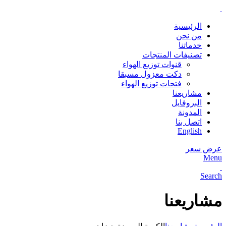
الرئيسية
من نحن
خدماتنا
تصنيفات المنتجات
قنوات توزيع الهواء
دكت معزول مسبقا
فتحات توزيع الهواء
مشاريعنا
البروفايل
المدونة
اتصل بنا
English
عرض سعر
Menu
Search
مشاريعنا