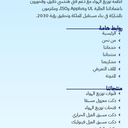
أنظمة توزيع الهواء مع دعم فني هندسي دقيق، وفخورون
باعتماداتنا العالمية UL وApplus وISO، وملتزمون
بالمشاركة في بناء مستقبل المملكة وتحقيق رؤية 2030.
روابط هامة
الرئيسية
من نحن
خدماتنا
منتجاتنا
مشاريعنا
الملف التعريفي
المدونة
منتجاتنا
قنوات توزيع الهواء
دكت معزول مسبقا
فتحات توزيع الهواء
دكت مسبق العزل الحراري
دكت مسبق العزل فينوليك