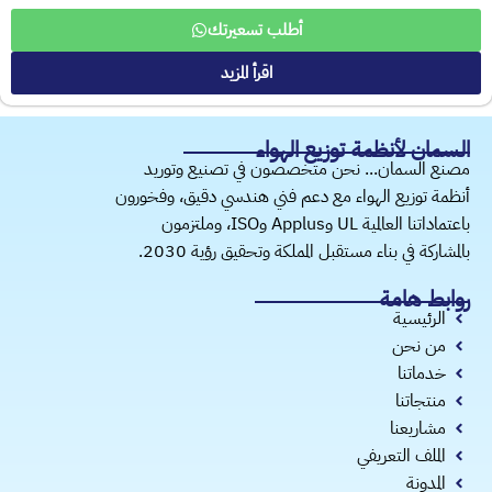
أطلب تسعيرتك
اقرأ المزيد
​السمان لأنظمة توزيع الهواء
مصنع السمان... نحن متخصصون في تصنيع وتوريد
أنظمة توزيع الهواء مع دعم فني هندسي دقيق، وفخورون
باعتماداتنا العالمية UL وApplus وISO، وملتزمون
بالمشاركة في بناء مستقبل المملكة وتحقيق رؤية 2030.
روابط هامة
الرئيسية
من نحن
خدماتنا
منتجاتنا
مشاريعنا
الملف التعريفي
المدونة