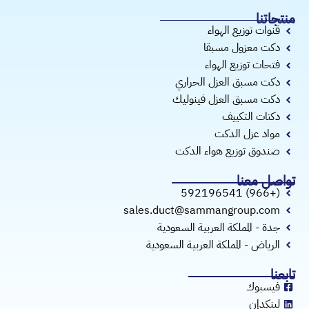
منتجاتنا
قنوات توزيع الهواء
دكت معزول مسبقا
فتحات توزيع الهواء
دكت مسبق العزل الحراري
دكت مسبق العزل فينوليك
دكتات التكييف
مواد عزل الدكت
صندوق توزيع هواء الدكت
تواصل معنا
(+966) 592196541
sales.duct@sammangroup.com
جدة - المملكة العربية السعودية
الرياض - المملكة العربية السعودية
تابعنا
فيسبوك
لينكدإن