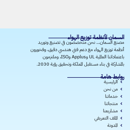
​السمان لأنظمة توزيع الهواء
مصنع السمان... نحن متخصصون في تصنيع وتوريد
أنظمة توزيع الهواء مع دعم فني هندسي دقيق، وفخورون
باعتماداتنا العالمية UL وApplus وISO، وملتزمون
بالمشاركة في بناء مستقبل المملكة وتحقيق رؤية 2030.
روابط هامة
الرئيسية
من نحن
خدماتنا
منتجاتنا
مشاريعنا
الملف التعريفي
المدونة